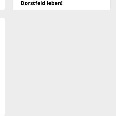
Dorstfeld leben!
Vom 12. - 14. April findet auf dem
Wilhelmplatz in Dorstfeld das Demokratie-
Festival Vielfalt lieben, Dorstfeld leben statt.
An diesen Tagen erwartet die BesucherInnen
ein buntes Programm mit unterschiedlichen
Aktionen…