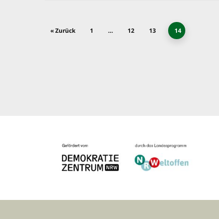
« Zurück
1
…
12
13
14