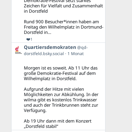
Demokratie-Festival setzt starkes
ansehen
Zeichen für Vielfalt und Zusammenhalt
in Dorstfeld
Rund 900 Besucher*innen haben am
Freitag den Wilhelmplatz in Dortmund-
Dorstfeld in...
❤️
1
Beitrag
Quartiersdemokraten
@qd-
von
dorstfeld.bsky.social
1 Monat
Quartiersdemokraten
auf
Bluesky
Morgen ist es soweit. Ab 11 Uhr das
ansehen
große Demokratie-Festival auf dem
Wilhelmplatz in Dorstfeld.
Aufgrund der Hitze mit vielen
Möglichkeiten zur Abkühlung. In der
wilma gibt es kostenlos Trinkwasser
und auch der Trinkbrunnen steht zur
Verfügung.
Ab 19 Uhr dann mit dem Konzert
„Dorstfeld stabil“