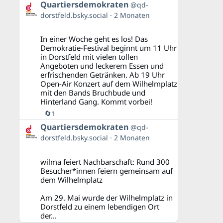
Beitrag
Quartiersdemokraten
@qd-
von
dorstfeld.bsky.social
2 Monaten
Quartiersdemokraten
auf
Bluesky
In einer Woche geht es los! Das
ansehen
Demokratie-Festival beginnt um 11 Uhr
in Dorstfeld mit vielen tollen
Angeboten und leckerem Essen und
erfrischenden Getränken. Ab 19 Uhr
Open-Air Konzert auf dem Wilhelmplatz
mit den Bands Bruchbude und
Hinterland Gang. Kommt vorbei!
🔄
1
Beitrag
Quartiersdemokraten
@qd-
von
dorstfeld.bsky.social
2 Monaten
Quartiersdemokraten
auf
Bluesky
wilma feiert Nachbarschaft: Rund 300
ansehen
Besucher*innen feiern gemeinsam auf
dem Wilhelmplatz
Am 29. Mai wurde der Wilhelmplatz in
Dorstfeld zu einem lebendigen Ort
der...