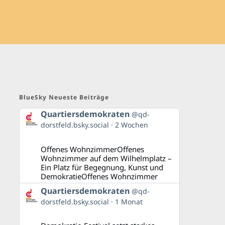
BlueSky Neueste Beiträge
Beitrag
Quartiersdemokraten
@qd-
von
dorstfeld.bsky.social
2 Wochen
Quartiersdemokraten
auf
Bluesky
Offenes WohnzimmerOffenes
ansehen
Wohnzimmer auf dem Wilhelmplatz –
Ein Platz für Begegnung, Kunst und
DemokratieOffenes Wohnzimmer
Beitrag
Quartiersdemokraten
@qd-
von
dorstfeld.bsky.social
1 Monat
Quartiersdemokraten
auf
Bluesky