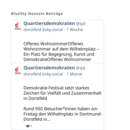
BlueSky Neueste Beiträge
Beitrag
Quartiersdemokraten
@qd-
von
dorstfeld.bsky.social
1 Woche
Quartiersdemokraten
auf
Bluesky
Offenes WohnzimmerOffenes
ansehen
Wohnzimmer auf dem Wilhelmplatz –
Ein Platz für Begegnung, Kunst und
DemokratieOffenes Wohnzimmer
Beitrag
Quartiersdemokraten
@qd-
von
dorstfeld.bsky.social
1 Monat
Quartiersdemokraten
auf
Bluesky
Demokratie-Festival setzt starkes
ansehen
Zeichen für Vielfalt und Zusammenhalt
in Dorstfeld
Rund 900 Besucher*innen haben am
Freitag den Wilhelmplatz in Dortmund-
Dorstfeld in...
❤️
1