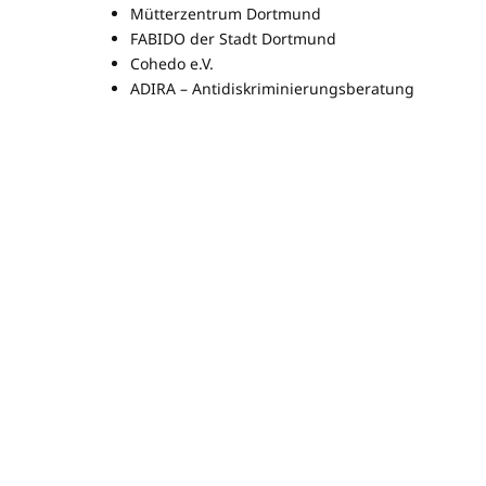
Mütterzentrum Dortmund
FABIDO der Stadt Dortmund
Cohedo e.V.
ADIRA – Antidiskriminierungsberatung
Back Up – Beratung für Betroffene rechter Gewal
Omas gegen Rechts
Lokal Willkommen
VMDO e.V.
Romano Than e.V.
Heinz-Werner-Meyer-Treff
Bürgerhaus Pulsschlag
Familienbüro Innenstadt-West
Dorstfelder Schulen und Kitas
Politische Parteien
Koordinierungsstelle für Vielfalt, Toleranz und
uvm.
Auch das Bühnenprogramm bietet wieder ein vielfälti
anderem die Funke-Grundschule, die Big Band des R