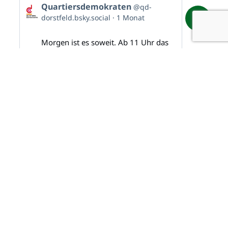
Beitrag
Quartiersdemokraten
@qd-
von
dorstfeld.bsky.social
1 Monat
Quartiersdemokraten
auf
Bluesky
Morgen ist es soweit. Ab 11 Uhr das
ansehen
große Demokratie-Festival auf dem
Wilhelmplatz in Dorstfeld.
Aufgrund der Hitze mit vielen
Möglichkeiten zur Abkühlung. In der
wilma gibt es kostenlos Trinkwasser
und auch der Trinkbrunnen steht zur
Verfügung.
Ab 19 Uhr dann mit dem Konzert
„Dorstfeld stabil“
Beitrag
Quartiersdemokraten
@qd-
von
dorstfeld.bsky.social
2 Monaten
Quartiersdemokraten
auf
Bluesky
In einer Woche geht es los! Das
ansehen
Demokratie-Festival beginnt um 11 Uhr
in Dorstfeld mit vielen tollen Angeboten
und leckerem Essen und erfrischenden