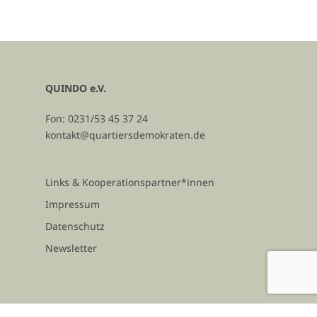
QUINDO e.V.
Fon: 0231/53 45 37 24
kontakt@quartiersdemokraten.de
Links & Kooperationspartner*innen
Impressum
Datenschutz
Newsletter