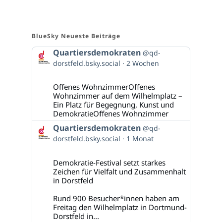
BlueSky Neueste Beiträge
Beitrag
Quartiersdemokraten
@qd-
von
dorstfeld.bsky.social
2 Wochen
Quartiersdemokraten
auf
Bluesky
Offenes WohnzimmerOffenes
ansehen
Wohnzimmer auf dem Wilhelmplatz –
Ein Platz für Begegnung, Kunst und
DemokratieOffenes Wohnzimmer
Beitrag
Quartiersdemokraten
@qd-
von
dorstfeld.bsky.social
1 Monat
Quartiersdemokraten
auf
Bluesky
Demokratie-Festival setzt starkes
ansehen
Zeichen für Vielfalt und Zusammenhalt
in Dorstfeld
Rund 900 Besucher*innen haben am
Freitag den Wilhelmplatz in Dortmund-
Dorstfeld in...