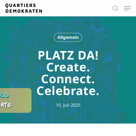
Skip
Men
to
search
main
Close
content
Menu
Allgemein
PLATZ DA!
Create.
Connect.
Celebrate.
10. Juli 2025