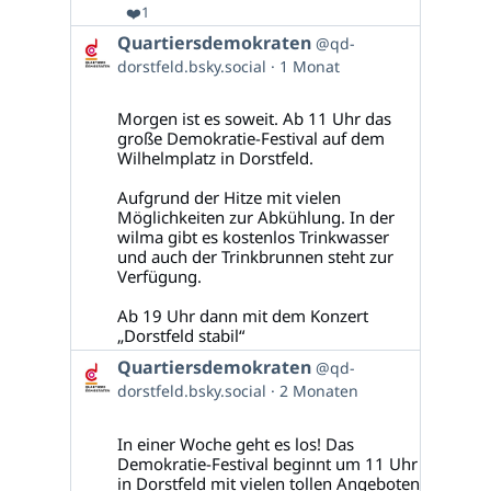
❤️
1
Beitrag
Quartiersdemokraten
@qd-
von
dorstfeld.bsky.social
1 Monat
Quartiersdemokraten
auf
Bluesky
Morgen ist es soweit. Ab 11 Uhr das
ansehen
große Demokratie-Festival auf dem
Wilhelmplatz in Dorstfeld.
Aufgrund der Hitze mit vielen
Möglichkeiten zur Abkühlung. In der
wilma gibt es kostenlos Trinkwasser
und auch der Trinkbrunnen steht zur
Verfügung.
Ab 19 Uhr dann mit dem Konzert
„Dorstfeld stabil“
Beitrag
Quartiersdemokraten
@qd-
von
dorstfeld.bsky.social
2 Monaten
Quartiersdemokraten
auf
Bluesky
In einer Woche geht es los! Das
ansehen
Demokratie-Festival beginnt um 11 Uhr
in Dorstfeld mit vielen tollen Angeboten