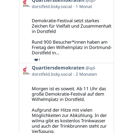
@qd-
von
dorstfeld.bsky.social
1 Monat
Quartiersdemokraten
auf
Bluesky
Demokratie-Festival setzt starkes
ansehen
Zeichen für Vielfalt und Zusammenhalt
in Dorstfeld
Rund 900 Besucher*innen haben am
Freitag den Wilhelmplatz in Dortmund-
Dorstfeld in...
❤️
1
Beitrag
Quartiersdemokraten
@qd-
von
dorstfeld.bsky.social
2 Monaten
Quartiersdemokraten
auf
Bluesky
Morgen ist es soweit. Ab 11 Uhr das
ansehen
große Demokratie-Festival auf dem
Wilhelmplatz in Dorstfeld.
Aufgrund der Hitze mit vielen
Möglichkeiten zur Abkühlung. In der
wilma gibt es kostenlos Trinkwasser
und auch der Trinkbrunnen steht zur
Verfügung.