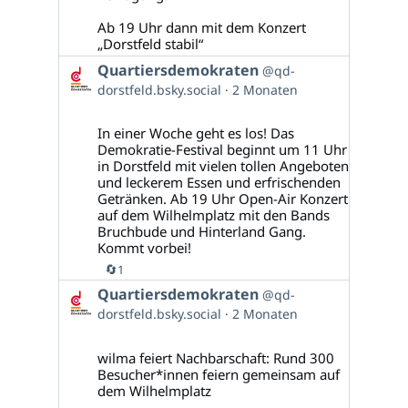
Ab 19 Uhr dann mit dem Konzert
„Dorstfeld stabil“
Beitrag
Quartiersdemokraten
@qd-
von
dorstfeld.bsky.social
2 Monaten
Quartiersdemokraten
auf
Bluesky
In einer Woche geht es los! Das
ansehen
Demokratie-Festival beginnt um 11 Uhr
in Dorstfeld mit vielen tollen Angeboten
und leckerem Essen und erfrischenden
Getränken. Ab 19 Uhr Open-Air Konzert
auf dem Wilhelmplatz mit den Bands
Bruchbude und Hinterland Gang.
Kommt vorbei!
🔄
1
Beitrag
Quartiersdemokraten
@qd-
von
dorstfeld.bsky.social
2 Monaten
Quartiersdemokraten
auf
Bluesky
wilma feiert Nachbarschaft: Rund 300
ansehen
Besucher*innen feiern gemeinsam auf
dem Wilhelmplatz