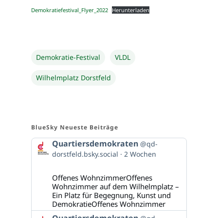
Demokratiefestival_Flyer_2022
Herunterladen
Demokratie-Festival
VLDL
Wilhelmplatz Dorstfeld
BlueSky Neueste Beiträge
Beitrag
Quartiersdemokraten
@qd-
von
dorstfeld.bsky.social
2 Wochen
Quartiersdemokraten
auf
Bluesky
Offenes WohnzimmerOffenes
ansehen
Wohnzimmer auf dem Wilhelmplatz –
Ein Platz für Begegnung, Kunst und
DemokratieOffenes Wohnzimmer
Beitrag
Quartiersdemokraten