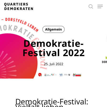
Skip
Men
to
search
main
Close
content
Menu
Allgemein
Demokratie-
Festival 2022
25. Juli 2022
Demokratie-Festival:
Vielfalt lieben,