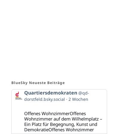
BlueSky Neueste Beiträge
Beitrag
Quartiersdemokraten
@qd-
von
dorstfeld.bsky.social
2 Wochen
Quartiersdemokraten
auf
Bluesky
Offenes WohnzimmerOffenes
ansehen
Wohnzimmer auf dem Wilhelmplatz –
Ein Platz für Begegnung, Kunst und
DemokratieOffenes Wohnzimmer