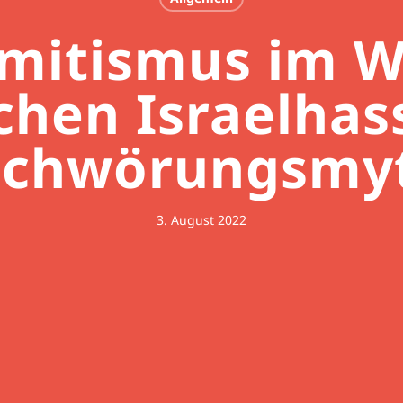
emitismus im W
chen Israelhas
schwörungsmy
3. August 2022