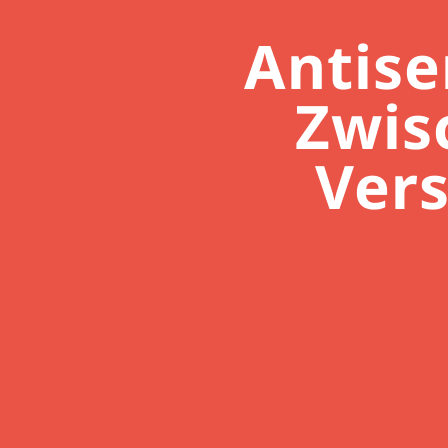
Antis
Zwis
Ver