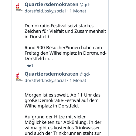
Beitrag
Quartiersdemokraten
@qd-
von
dorstfeld.bsky.social
1 Monat
Quartiersdemokraten
auf
Bluesky
Demokratie-Festival setzt starkes
ansehen
Zeichen für Vielfalt und Zusammenhalt
in Dorstfeld
Rund 900 Besucher*innen haben am
Freitag den Wilhelmplatz in Dortmund-
Dorstfeld in...
❤️
1
Beitrag
Quartiersdemokraten
@qd-
von
dorstfeld.bsky.social
1 Monat
Quartiersdemokraten
auf
Bluesky
Morgen ist es soweit. Ab 11 Uhr das
ansehen
große Demokratie-Festival auf dem
Wilhelmplatz in Dorstfeld.
Aufgrund der Hitze mit vielen
Möglichkeiten zur Abkühlung. In der
wilma gibt es kostenlos Trinkwasser
und auch der Trinkbrunnen steht zur