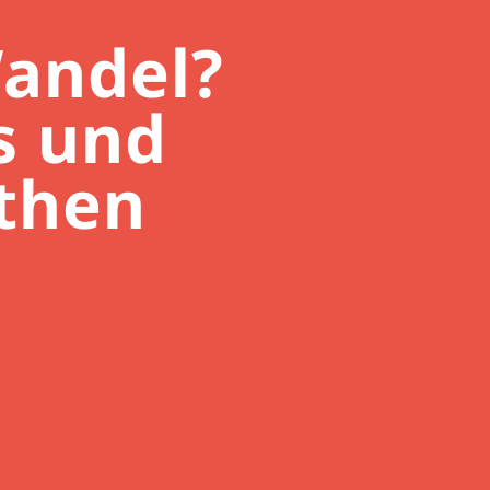
andel?
s und
then