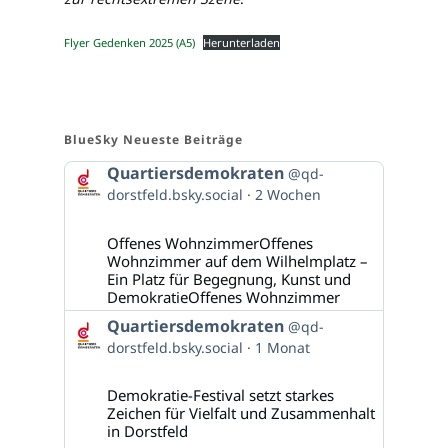
Flyer Gedenken 2025 (A5)
Herunterladen
BlueSky Neueste Beiträge
Beitrag
Quartiersdemokraten
@qd-
von
dorstfeld.bsky.social
2 Wochen
Quartiersdemokraten
auf
Bluesky
Offenes WohnzimmerOffenes
ansehen
Wohnzimmer auf dem Wilhelmplatz –
Ein Platz für Begegnung, Kunst und
DemokratieOffenes Wohnzimmer
Beitrag
Quartiersdemokraten
@qd-
von
dorstfeld.bsky.social
1 Monat
Quartiersdemokraten
auf
Bluesky
Demokratie-Festival setzt starkes
ansehen
Zeichen für Vielfalt und Zusammenhalt
in Dorstfeld