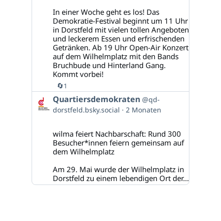
auf
Bluesky
In einer Woche geht es los! Das
ansehen
Demokratie-Festival beginnt um 11 Uhr
in Dorstfeld mit vielen tollen Angeboten
und leckerem Essen und erfrischenden
Getränken. Ab 19 Uhr Open-Air Konzert
auf dem Wilhelmplatz mit den Bands
Bruchbude und Hinterland Gang.
Kommt vorbei!
🔄
1
Beitrag
Quartiersdemokraten
@qd-
von
dorstfeld.bsky.social
2 Monaten
Quartiersdemokraten
auf
Bluesky
wilma feiert Nachbarschaft: Rund 300
ansehen
Besucher*innen feiern gemeinsam auf
dem Wilhelmplatz
Am 29. Mai wurde der Wilhelmplatz in
Dorstfeld zu einem lebendigen Ort der...