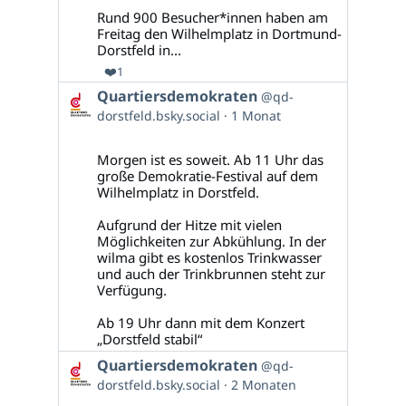
Rund 900 Besucher*innen haben am
Freitag den Wilhelmplatz in Dortmund-
Dorstfeld in...
❤️
1
Beitrag
Quartiersdemokraten
@qd-
von
dorstfeld.bsky.social
1 Monat
Quartiersdemokraten
auf
Bluesky
Morgen ist es soweit. Ab 11 Uhr das
ansehen
große Demokratie-Festival auf dem
Wilhelmplatz in Dorstfeld.
Aufgrund der Hitze mit vielen
Möglichkeiten zur Abkühlung. In der
wilma gibt es kostenlos Trinkwasser
und auch der Trinkbrunnen steht zur
Verfügung.
Ab 19 Uhr dann mit dem Konzert
„Dorstfeld stabil“
Beitrag
Quartiersdemokraten
@qd-
von
dorstfeld.bsky.social
2 Monaten
Quartiersdemokraten