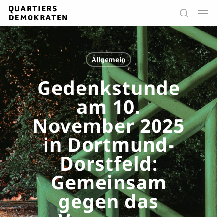
Skip
Men
to
search
main
Close
content
Menu
Allgemein
Gedenkstunde
am 10.
November 2025
in Dortmund-
Dorstfeld:
Gemeinsam
gegen das