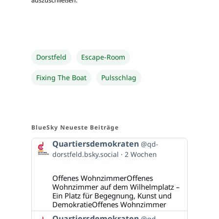
Dorstfeld
Escape-Room
Fixing The Boat
Pulsschlag
BlueSky Neueste Beiträge
Beitrag
Quartiersdemokraten
@qd-
von
dorstfeld.bsky.social
2 Wochen
Quartiersdemokraten
auf
Bluesky
Offenes WohnzimmerOffenes
ansehen
Wohnzimmer auf dem Wilhelmplatz –
Ein Platz für Begegnung, Kunst und
DemokratieOffenes Wohnzimmer
Beitrag
Quartiersdemokraten
@qd-