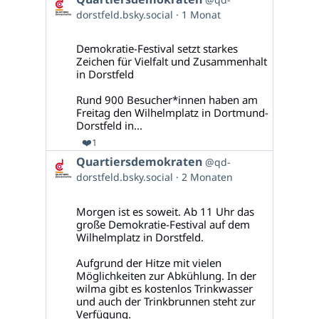
von
dorstfeld.bsky.social
1 Monat
Quartiersdemokraten
auf
Bluesky
Demokratie-Festival setzt starkes
ansehen
Zeichen für Vielfalt und Zusammenhalt
in Dorstfeld
Rund 900 Besucher*innen haben am
Freitag den Wilhelmplatz in Dortmund-
Dorstfeld in...
❤️
1
Beitrag
Quartiersdemokraten
@qd-
von
dorstfeld.bsky.social
2 Monaten
Quartiersdemokraten
auf
Bluesky
Morgen ist es soweit. Ab 11 Uhr das
ansehen
große Demokratie-Festival auf dem
Wilhelmplatz in Dorstfeld.
Aufgrund der Hitze mit vielen
Möglichkeiten zur Abkühlung. In der
wilma gibt es kostenlos Trinkwasser
und auch der Trinkbrunnen steht zur
Verfügung.