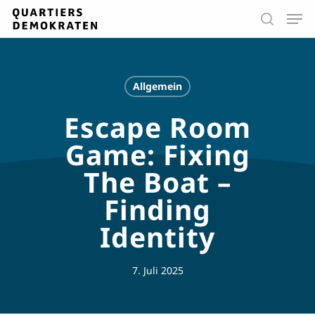
Skip
Men
to
search
main
Close
content
Menu
Allgemein
Escape Room
Game: Fixing
The Boat –
Finding
Identity
7. Juli 2025