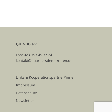
QUINDO e.V.
Fon: 0231/53 45 37 24
kontakt@quartiersdemokraten.de
Links & Kooperationspartner*innen
Impressum
Datenschutz
Newsletter