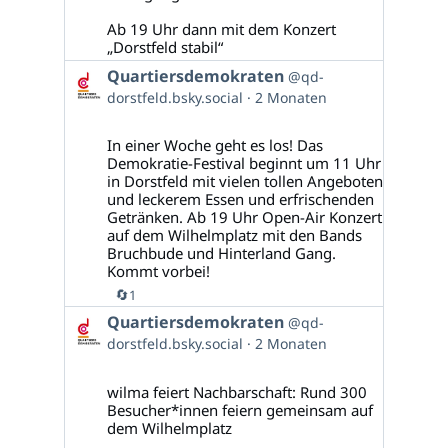
Ab 19 Uhr dann mit dem Konzert
„Dorstfeld stabil“
Beitrag
Quartiersdemokraten
@qd-
von
dorstfeld.bsky.social
2 Monaten
Quartiersdemokraten
auf
Bluesky
In einer Woche geht es los! Das
ansehen
Demokratie-Festival beginnt um 11 Uhr
in Dorstfeld mit vielen tollen Angeboten
und leckerem Essen und erfrischenden
Getränken. Ab 19 Uhr Open-Air Konzert
auf dem Wilhelmplatz mit den Bands
Bruchbude und Hinterland Gang.
Kommt vorbei!
🔄
1
Beitrag
Quartiersdemokraten
@qd-
von
dorstfeld.bsky.social
2 Monaten
Quartiersdemokraten
auf
Bluesky
wilma feiert Nachbarschaft: Rund 300
ansehen
Besucher*innen feiern gemeinsam auf
dem Wilhelmplatz