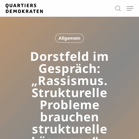
Skip
Men
to
search
main
Close
content
Menu
Allgemein
Dorstfeld im
Gespräch:
„Rassismus.
Strukturelle
Probleme
brauchen
strukturelle