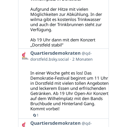
Aufgrund der Hitze mit vielen
Möglichkeiten zur Abkühlung. In der
wilma gibt es kostenlos Trinkwasser
und auch der Trinkbrunnen steht zur
Verfügung.
Ab 19 Uhr dann mit dem Konzert
„Dorstfeld stabil“
Beitrag
Quartiersdemokraten
@qd-
von
dorstfeld.bsky.social
2 Monaten
Quartiersdemokraten
auf
Bluesky
In einer Woche geht es los! Das
ansehen
Demokratie-Festival beginnt um 11 Uhr
in Dorstfeld mit vielen tollen Angeboten
und leckerem Essen und erfrischenden
Getränken. Ab 19 Uhr Open-Air Konzert
auf dem Wilhelmplatz mit den Bands
Bruchbude und Hinterland Gang.
Kommt vorbei!
🔄
1
Beitrag
Quartiersdemokraten
@qd-
von