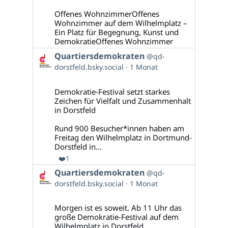
auf
Bluesky
Offenes WohnzimmerOffenes
ansehen
Wohnzimmer auf dem Wilhelmplatz –
Ein Platz für Begegnung, Kunst und
DemokratieOffenes Wohnzimmer
Beitrag
Quartiersdemokraten
@qd-
von
dorstfeld.bsky.social
1 Monat
Quartiersdemokraten
auf
Bluesky
Demokratie-Festival setzt starkes
ansehen
Zeichen für Vielfalt und Zusammenhalt
in Dorstfeld
Rund 900 Besucher*innen haben am
Freitag den Wilhelmplatz in Dortmund-
Dorstfeld in...
❤️
1
Beitrag
Quartiersdemokraten
@qd-
von
dorstfeld.bsky.social
1 Monat
Quartiersdemokraten
auf
Bluesky
Morgen ist es soweit. Ab 11 Uhr das
ansehen
große Demokratie-Festival auf dem
Wilhelmplatz in Dorstfeld.