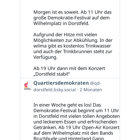
auf
Bluesky
Morgen ist es soweit. Ab 11 Uhr das
ansehen
große Demokratie-Festival auf dem
Wilhelmplatz in Dorstfeld.
Aufgrund der Hitze mit vielen
Möglichkeiten zur Abkühlung. In der
wilma gibt es kostenlos Trinkwasser
und auch der Trinkbrunnen steht zur
Verfügung.
Ab 19 Uhr dann mit dem Konzert
„Dorstfeld stabil“
Beitrag
Quartiersdemokraten
@qd-
von
dorstfeld.bsky.social
2 Monaten
Quartiersdemokraten
auf
Bluesky
In einer Woche geht es los! Das
ansehen
Demokratie-Festival beginnt um 11 Uhr
in Dorstfeld mit vielen tollen Angeboten
und leckerem Essen und erfrischenden
Getränken. Ab 19 Uhr Open-Air Konzert
auf dem Wilhelmplatz mit den Bands
Bruchbude und Hinterland Gang.