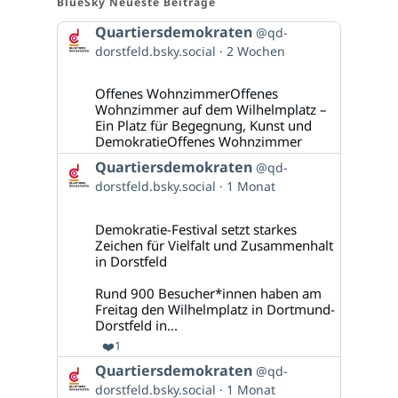
BlueSky Neueste Beiträge
Beitrag
Quartiersdemokraten
@qd-
von
dorstfeld.bsky.social
2 Wochen
Quartiersdemokraten
auf
Bluesky
Offenes WohnzimmerOffenes
ansehen
Wohnzimmer auf dem Wilhelmplatz –
Ein Platz für Begegnung, Kunst und
DemokratieOffenes Wohnzimmer
Beitrag
Quartiersdemokraten
@qd-
von
dorstfeld.bsky.social
1 Monat
Quartiersdemokraten
auf
Bluesky
Demokratie-Festival setzt starkes
ansehen
Zeichen für Vielfalt und Zusammenhalt
in Dorstfeld
Rund 900 Besucher*innen haben am
Freitag den Wilhelmplatz in Dortmund-
Dorstfeld in...
❤️
1
Beitrag
Quartiersdemokraten
@qd-
von
dorstfeld.bsky.social
1 Monat
Quartiersdemokraten