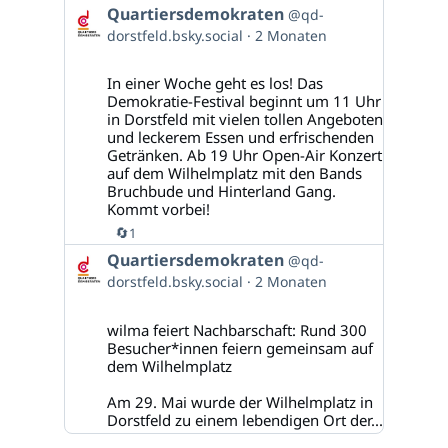
Beitrag
Quartiersdemokraten
@qd-
von
dorstfeld.bsky.social
2 Monaten
Quartiersdemokraten
auf
Bluesky
In einer Woche geht es los! Das
ansehen
Demokratie-Festival beginnt um 11 Uhr
in Dorstfeld mit vielen tollen Angeboten
und leckerem Essen und erfrischenden
Getränken. Ab 19 Uhr Open-Air Konzert
auf dem Wilhelmplatz mit den Bands
Bruchbude und Hinterland Gang.
Kommt vorbei!
🔄
1
Beitrag
Quartiersdemokraten
@qd-
von
dorstfeld.bsky.social
2 Monaten
Quartiersdemokraten
auf
Bluesky
wilma feiert Nachbarschaft: Rund 300
ansehen
Besucher*innen feiern gemeinsam auf
dem Wilhelmplatz
Am 29. Mai wurde der Wilhelmplatz in
Dorstfeld zu einem lebendigen Ort der...