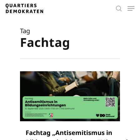
Skip
Men
to
search
main
Close
content
Menu
Tag
Fachtag
Fachtag „Antisemitismus in