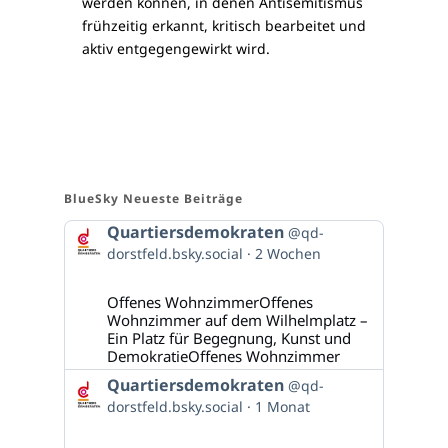
werden können, in denen Antisemitismus
frühzeitig erkannt, kritisch bearbeitet und
aktiv entgegengewirkt wird.
BlueSky Neueste Beiträge
Beitrag
Quartiersdemokraten
@qd-
von
dorstfeld.bsky.social
2 Wochen
Quartiersdemokraten
auf
Bluesky
Offenes WohnzimmerOffenes
ansehen
Wohnzimmer auf dem Wilhelmplatz –
Ein Platz für Begegnung, Kunst und
DemokratieOffenes Wohnzimmer
Beitrag
Quartiersdemokraten
@qd-
von
dorstfeld.bsky.social
1 Monat
Quartiersdemokraten
auf