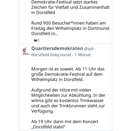
Bluesky
Demokratie-Festival setzt starkes
ansehen
Zeichen für Vielfalt und Zusammenhalt
in Dorstfeld
Rund 900 Besucher*innen haben am
Freitag den Wilhelmplatz in Dortmund-
Dorstfeld in...
❤️
1
Beitrag
Quartiersdemokraten
@qd-
von
dorstfeld.bsky.social
1 Monat
Quartiersdemokraten
auf
Bluesky
Morgen ist es soweit. Ab 11 Uhr das
ansehen
große Demokratie-Festival auf dem
Wilhelmplatz in Dorstfeld.
Aufgrund der Hitze mit vielen
Möglichkeiten zur Abkühlung. In der
wilma gibt es kostenlos Trinkwasser
und auch der Trinkbrunnen steht zur
Verfügung.
Ab 19 Uhr dann mit dem Konzert
„Dorstfeld stabil“