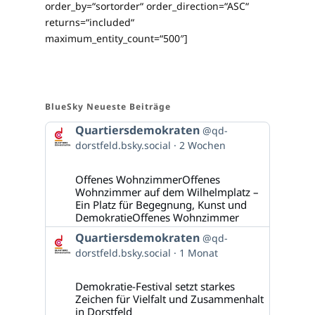
order_by=“sortorder“ order_direction=“ASC“
returns=“included“
maximum_entity_count=“500″]
BlueSky Neueste Beiträge
Beitrag
Quartiersdemokraten
@qd-
von
dorstfeld.bsky.social
2 Wochen
Quartiersdemokraten
auf
Bluesky
Offenes WohnzimmerOffenes
ansehen
Wohnzimmer auf dem Wilhelmplatz –
Ein Platz für Begegnung, Kunst und
DemokratieOffenes Wohnzimmer
Beitrag
Quartiersdemokraten
@qd-
von
dorstfeld.bsky.social
1 Monat
Quartiersdemokraten
auf
Bluesky
Demokratie-Festival setzt starkes
ansehen
Zeichen für Vielfalt und Zusammenhalt
in Dorstfeld