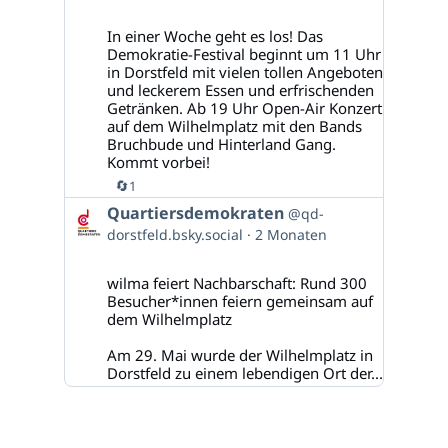
auf
Bluesky
In einer Woche geht es los! Das
ansehen
Demokratie-Festival beginnt um 11 Uhr
in Dorstfeld mit vielen tollen Angeboten
und leckerem Essen und erfrischenden
Getränken. Ab 19 Uhr Open-Air Konzert
auf dem Wilhelmplatz mit den Bands
Bruchbude und Hinterland Gang.
Kommt vorbei!
🔄
1
Beitrag
Quartiersdemokraten
@qd-
von
dorstfeld.bsky.social
2 Monaten
Quartiersdemokraten
auf
Bluesky
wilma feiert Nachbarschaft: Rund 300
ansehen
Besucher*innen feiern gemeinsam auf
dem Wilhelmplatz
Am 29. Mai wurde der Wilhelmplatz in
Dorstfeld zu einem lebendigen Ort der...