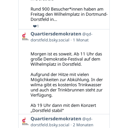
Rund 900 Besucher*innen haben am
Freitag den Wilhelmplatz in Dortmund-
Dorstfeld in...
❤️
1
Beitrag
Quartiersdemokraten
@qd-
von
dorstfeld.bsky.social
1 Monat
Quartiersdemokraten
auf
Bluesky
Morgen ist es soweit. Ab 11 Uhr das
ansehen
große Demokratie-Festival auf dem
Wilhelmplatz in Dorstfeld.
Aufgrund der Hitze mit vielen
Möglichkeiten zur Abkühlung. In der
wilma gibt es kostenlos Trinkwasser
und auch der Trinkbrunnen steht zur
Verfügung.
Ab 19 Uhr dann mit dem Konzert
„Dorstfeld stabil“
Beitrag
Quartiersdemokraten
@qd-
von
dorstfeld.bsky.social
2 Monaten
Quartiersdemokraten