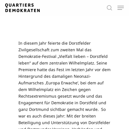
Skip
Men
to
search
main
Close
content
Menu
In diesem Jahr feierte die Dorstfelder
Zivilgesellschaft zum zweiten Mal das
Demokratie-Festival „Vielfalt lieben – Dorstfeld
leben“ auf dem zentralen Wilhelmplatz. Seine
Premiere hatte das Fest im letzten Jahr vor dem
Hintergrund des damaligen Neonazi-
Aufmarsches ‚Europa Erwache‘, bei dem auf
dem Wilhelmplatz ein Zeichen gegen
Rechtsextremismus gesetzt wurde und das
Engagement für Demokratie in Dorstfeld und
ganz Dortmund sichtbar gemacht wurde. So
war es auch dieses Jahr: Mit der breiten
Beteiligung und Unterstützung von Dorstfelder