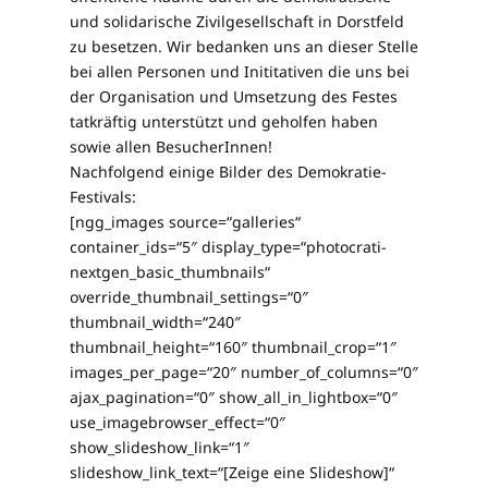
und solidarische Zivilgesellschaft in Dorstfeld
zu besetzen. Wir bedanken uns an dieser Stelle
bei allen Personen und Inititativen die uns bei
der Organisation und Umsetzung des Festes
tatkräftig unterstützt und geholfen haben
sowie allen BesucherInnen!
Nachfolgend einige Bilder des Demokratie-
Festivals:
[ngg_images source=“galleries“
container_ids=“5″ display_type=“photocrati-
nextgen_basic_thumbnails“
override_thumbnail_settings=“0″
thumbnail_width=“240″
thumbnail_height=“160″ thumbnail_crop=“1″
images_per_page=“20″ number_of_columns=“0″
ajax_pagination=“0″ show_all_in_lightbox=“0″
use_imagebrowser_effect=“0″
show_slideshow_link=“1″
slideshow_link_text=“[Zeige eine Slideshow]“