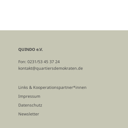
QUINDO e.V.
Fon: 0231/53 45 37 24
kontakt@quartiersdemokraten.de
Links & Kooperationspartner*innen
Impressum
Datenschutz
Newsletter