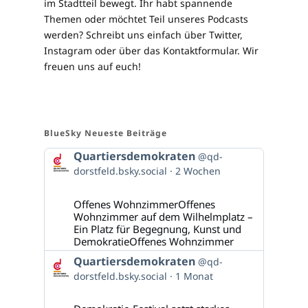
im Stadtteil bewegt. Ihr habt spannende
Themen oder möchtet Teil unseres Podcasts
werden? Schreibt uns einfach über Twitter,
Instagram oder über das Kontaktformular. Wir
freuen uns auf euch!
BlueSky Neueste Beiträge
Beitrag
Quartiersdemokraten
@qd-
von
dorstfeld.bsky.social
2 Wochen
Quartiersdemokraten
auf
Bluesky
Offenes WohnzimmerOffenes
ansehen
Wohnzimmer auf dem Wilhelmplatz –
Ein Platz für Begegnung, Kunst und
DemokratieOffenes Wohnzimmer
Beitrag
Quartiersdemokraten
@qd-
von
dorstfeld.bsky.social
1 Monat
Quartiersdemokraten
auf
Bluesky