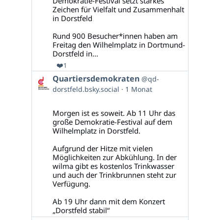
Demokratie-Festival setzt starkes
ansehen
Zeichen für Vielfalt und Zusammenhalt
in Dorstfeld
Rund 900 Besucher*innen haben am
Freitag den Wilhelmplatz in Dortmund-
Dorstfeld in...
❤️
1
Beitrag
Quartiersdemokraten
@qd-
von
dorstfeld.bsky.social
1 Monat
Quartiersdemokraten
auf
Bluesky
Morgen ist es soweit. Ab 11 Uhr das
ansehen
große Demokratie-Festival auf dem
Wilhelmplatz in Dorstfeld.
Aufgrund der Hitze mit vielen
Möglichkeiten zur Abkühlung. In der
wilma gibt es kostenlos Trinkwasser
und auch der Trinkbrunnen steht zur
Verfügung.
Ab 19 Uhr dann mit dem Konzert
„Dorstfeld stabil“