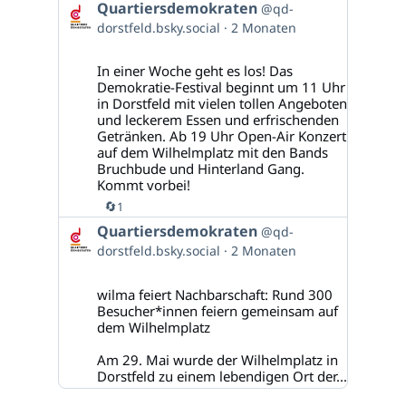
Beitrag
Quartiersdemokraten
@qd-
von
dorstfeld.bsky.social
2 Monaten
Quartiersdemokraten
auf
Bluesky
In einer Woche geht es los! Das
ansehen
Demokratie-Festival beginnt um 11 Uhr
in Dorstfeld mit vielen tollen Angeboten
und leckerem Essen und erfrischenden
Getränken. Ab 19 Uhr Open-Air Konzert
auf dem Wilhelmplatz mit den Bands
Bruchbude und Hinterland Gang.
Kommt vorbei!
🔄
1
Beitrag
Quartiersdemokraten
@qd-
von
dorstfeld.bsky.social
2 Monaten
Quartiersdemokraten
auf
Bluesky
wilma feiert Nachbarschaft: Rund 300
ansehen
Besucher*innen feiern gemeinsam auf
dem Wilhelmplatz
Am 29. Mai wurde der Wilhelmplatz in
Dorstfeld zu einem lebendigen Ort der...