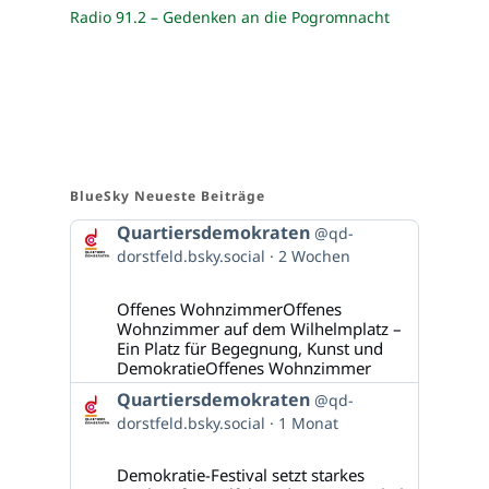
Radio 91.2 – Gedenken an die Pogromnacht
BlueSky Neueste Beiträge
Beitrag
Quartiersdemokraten
@qd-
von
dorstfeld.bsky.social
2 Wochen
Quartiersdemokraten
auf
Bluesky
Offenes WohnzimmerOffenes
ansehen
Wohnzimmer auf dem Wilhelmplatz –
Ein Platz für Begegnung, Kunst und
DemokratieOffenes Wohnzimmer
Beitrag
Quartiersdemokraten
@qd-
von
dorstfeld.bsky.social
1 Monat
Quartiersdemokraten
auf
Bluesky
Demokratie-Festival setzt starkes
ansehen