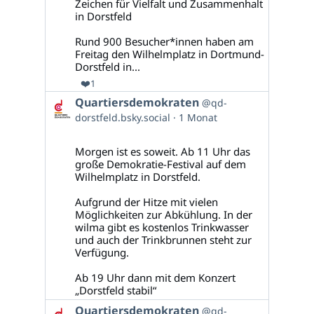
Zeichen für Vielfalt und Zusammenhalt
in Dorstfeld
Rund 900 Besucher*innen haben am
Freitag den Wilhelmplatz in Dortmund-
Dorstfeld in...
❤️
1
Beitrag
Quartiersdemokraten
@qd-
von
dorstfeld.bsky.social
1 Monat
Quartiersdemokraten
auf
Bluesky
Morgen ist es soweit. Ab 11 Uhr das
ansehen
große Demokratie-Festival auf dem
Wilhelmplatz in Dorstfeld.
Aufgrund der Hitze mit vielen
Möglichkeiten zur Abkühlung. In der
wilma gibt es kostenlos Trinkwasser
und auch der Trinkbrunnen steht zur
Verfügung.
Ab 19 Uhr dann mit dem Konzert
„Dorstfeld stabil“
Beitrag
Quartiersdemokraten
@qd-