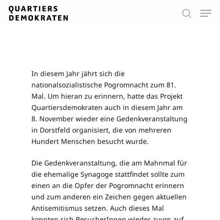
Skip
Men
to
search
main
Close
content
Menu
In diesem Jahr jährt sich die
nationalsozialistische Pogromnacht zum 81.
Mal. Um hieran zu erinnern, hatte das Projekt
Quartiersdemokraten auch in diesem Jahr am
8. November wieder eine Gedenkveranstaltung
in Dorstfeld organisiert, die von mehreren
Hundert Menschen besucht wurde.
Die Gedenkveranstaltung, die am Mahnmal für
die ehemalige Synagoge stattfindet sollte zum
einen an die Opfer der Pogromnacht erinnern
und zum anderen ein Zeichen gegen aktuellen
Antisemitismus setzen. Auch dieses Mal
konnten sich BesucherInnen wieder zuvor auf