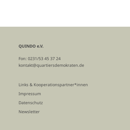
QUINDO e.V.
Fon: 0231/53 45 37 24
kontakt@quartiersdemokraten.de
Links & Kooperationspartner*innen
Impressum
Datenschutz
Newsletter