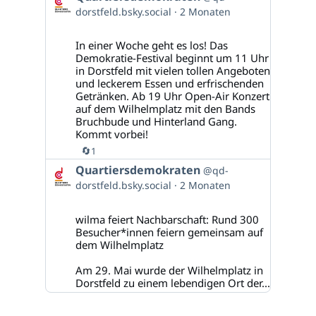
von
dorstfeld.bsky.social
2 Monaten
Quartiersdemokraten
auf
Bluesky
In einer Woche geht es los! Das
ansehen
Demokratie-Festival beginnt um 11 Uhr
in Dorstfeld mit vielen tollen Angeboten
und leckerem Essen und erfrischenden
Getränken. Ab 19 Uhr Open-Air Konzert
auf dem Wilhelmplatz mit den Bands
Bruchbude und Hinterland Gang.
Kommt vorbei!
🔄
1
Beitrag
Quartiersdemokraten
@qd-
von
dorstfeld.bsky.social
2 Monaten
Quartiersdemokraten
auf
Bluesky
wilma feiert Nachbarschaft: Rund 300
ansehen
Besucher*innen feiern gemeinsam auf
dem Wilhelmplatz
Am 29. Mai wurde der Wilhelmplatz in
Dorstfeld zu einem lebendigen Ort der...